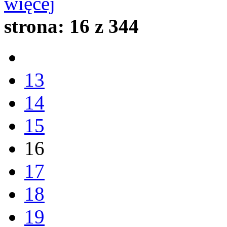
więcej
strona:
16 z 344
13
14
15
16
17
18
19