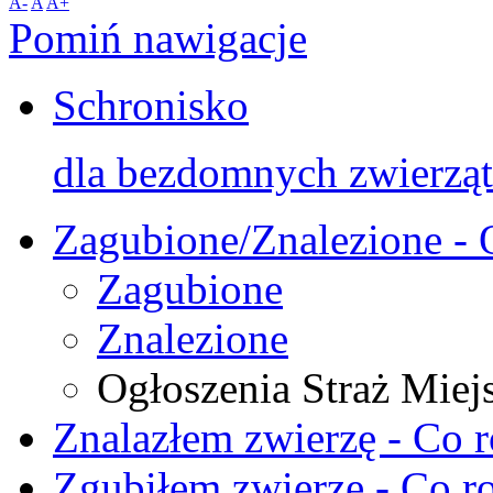
A-
A
A+
Pomiń nawigacje
Schronisko
dla bezdomnych zwierząt
Zagubione/Znalezione - 
Zagubione
Znalezione
Ogłoszenia Straż Miej
Znalazłem zwierzę - Co r
Zgubiłem zwierzę - Co ro