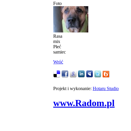
Foto
Rasa
mix
Płeć
samiec
Wróć
Projekt i wykonanie:
Hotaru Studio
www.Radom.pl