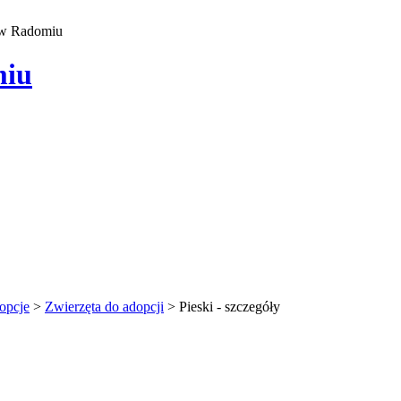
 w Radomiu
miu
opcje
>
Zwierzęta do adopcji
>
Pieski - szczegóły