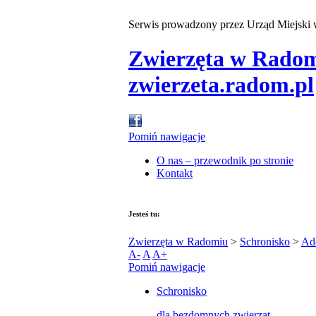
Serwis prowadzony przez Urząd Miejski
Zwierzęta w Rado
zwierzeta.radom.pl
Pomiń nawigacje
O nas – przewodnik po stronie
Kontakt
Jesteś tu:
Zwierzęta w Radomiu
>
Schronisko
>
Ad
A-
A
A+
Pomiń nawigacje
Schronisko
dla bezdomnych zwierząt