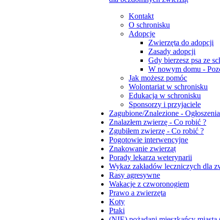
Kontakt
O schronisku
Adopcje
Zwierzęta do adopcji
Zasady adopcji
Gdy bierzesz psa ze sc
W nowym domu - Pozd
Jak możesz pomóc
Wolontariat w schronisku
Edukacja w schronisku
Sponsorzy i przyjaciele
Zagubione/Znalezione - Ogłoszenia
Znalazłem zwierzę - Co robić ?
Zgubiłem zwierzę - Co robić ?
Pogotowie interwencyjne
Znakowanie zwierząt
Porady lekarza weterynarii
Wykaz zakładów leczniczych dla zw
Rasy agresywne
Wakacje z czworonogiem
Prawo a zwierzęta
Koty
Ptaki
(NIE) pożądani mieszkańcy miasta (dz