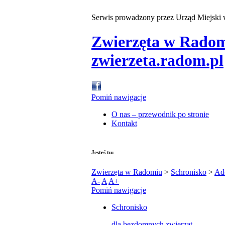
Serwis prowadzony przez Urząd Miejski
Zwierzęta w Rado
zwierzeta.radom.pl
Pomiń nawigacje
O nas – przewodnik po stronie
Kontakt
Jesteś tu:
Zwierzęta w Radomiu
>
Schronisko
>
Ad
A-
A
A+
Pomiń nawigacje
Schronisko
dla bezdomnych zwierząt