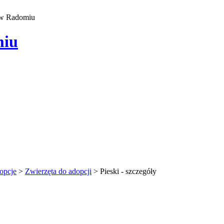
 w Radomiu
miu
opcje
>
Zwierzęta do adopcji
>
Pieski - szczegóły