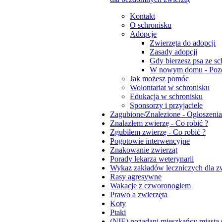
Kontakt
O schronisku
Adopcje
Zwierzęta do adopcji
Zasady adopcji
Gdy bierzesz psa ze sc
W nowym domu - Pozd
Jak możesz pomóc
Wolontariat w schronisku
Edukacja w schronisku
Sponsorzy i przyjaciele
Zagubione/Znalezione - Ogłoszenia
Znalazłem zwierzę - Co robić ?
Zgubiłem zwierzę - Co robić ?
Pogotowie interwencyjne
Znakowanie zwierząt
Porady lekarza weterynarii
Wykaz zakładów leczniczych dla zw
Rasy agresywne
Wakacje z czworonogiem
Prawo a zwierzęta
Koty
Ptaki
(NIE) pożądani mieszkańcy miasta (dz