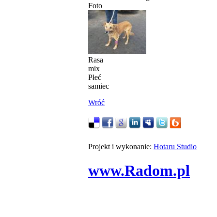
Foto
Rasa
mix
Płeć
samiec
Wróć
Projekt i wykonanie:
Hotaru Studio
www.Radom.pl