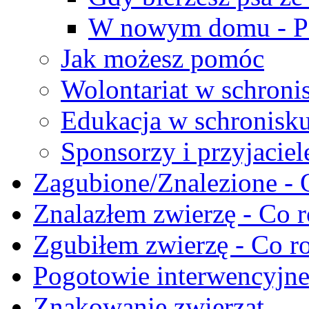
W nowym domu - Po
Jak możesz pomóc
Wolontariat w schroni
Edukacja w schronisk
Sponsorzy i przyjaciel
Zagubione/Znalezione - 
Znalazłem zwierzę - Co r
Zgubiłem zwierzę - Co ro
Pogotowie interwencyjn
Znakowanie zwierząt