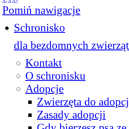
A-
A
A+
Pomiń nawigacje
Schronisko
dla bezdomnych zwierząt
Kontakt
O schronisku
Adopcje
Zwierzęta do adopcj
Zasady adopcji
Gdy bierzesz psa ze