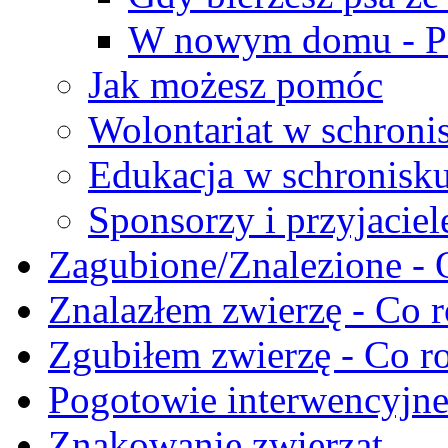
W nowym domu - Po
Jak możesz pomóc
Wolontariat w schroni
Edukacja w schronisk
Sponsorzy i przyjaciel
Zagubione/Znalezione - 
Znalazłem zwierzę - Co r
Zgubiłem zwierzę - Co ro
Pogotowie interwencyjn
Znakowanie zwierząt