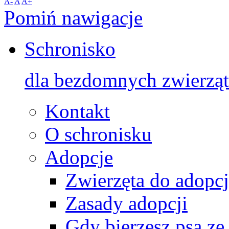
A-
A
A+
Pomiń nawigacje
Schronisko
dla bezdomnych zwierząt
Kontakt
O schronisku
Adopcje
Zwierzęta do adopcj
Zasady adopcji
Gdy bierzesz psa ze