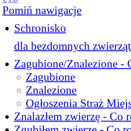
A-
A
A+
Pomiń nawigacje
Schronisko
dla bezdomnych zwierząt
Zagubione/Znalezione - 
Zagubione
Znalezione
Ogłoszenia Straż Miej
Znalazłem zwierzę - Co r
Zgubiłem zwierzę - Co ro