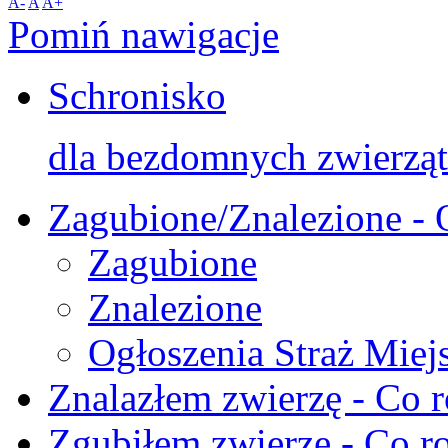
A-
A
A+
Pomiń nawigacje
Schronisko
dla bezdomnych zwierząt
Zagubione/Znalezione - 
Zagubione
Znalezione
Ogłoszenia Straż Miej
Znalazłem zwierzę - Co r
Zgubiłem zwierzę - Co ro