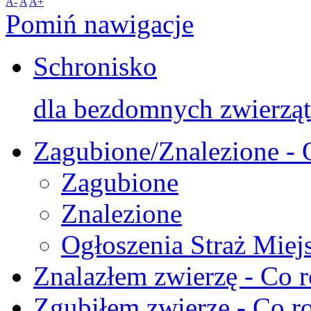
A-
A
A+
Pomiń nawigacje
Schronisko
dla bezdomnych zwierząt
Zagubione/Znalezione - 
Zagubione
Znalezione
Ogłoszenia Straż Miej
Znalazłem zwierzę - Co r
Zgubiłem zwierzę - Co ro