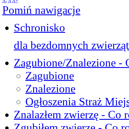
A-
A
A+
Pomiń nawigacje
Schronisko
dla bezdomnych zwierząt
Zagubione/Znalezione - 
Zagubione
Znalezione
Ogłoszenia Straż Miej
Znalazłem zwierzę - Co r
Zgubiłem zwierzę - Co ro