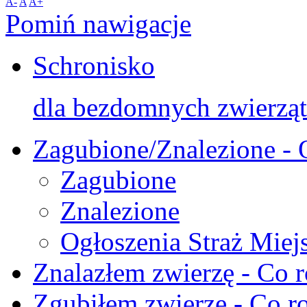
A-
A
A+
Pomiń nawigacje
Schronisko
dla bezdomnych zwierząt
Zagubione/Znalezione - 
Zagubione
Znalezione
Ogłoszenia Straż Miej
Znalazłem zwierzę - Co r
Zgubiłem zwierzę - Co ro