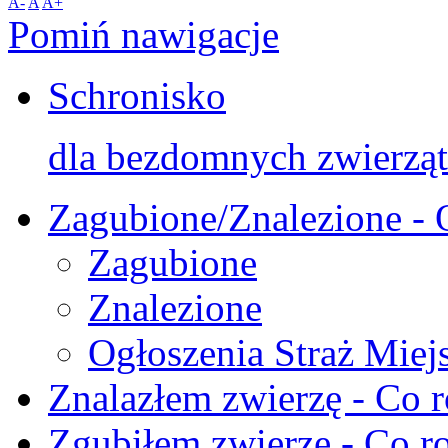
A-
A
A+
Pomiń nawigacje
Schronisko
dla bezdomnych zwierząt
Zagubione/Znalezione - 
Zagubione
Znalezione
Ogłoszenia Straż Miej
Znalazłem zwierzę - Co r
Zgubiłem zwierzę - Co ro