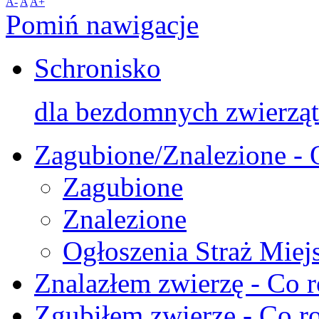
A-
A
A+
Pomiń nawigacje
Schronisko
dla bezdomnych zwierząt
Zagubione/Znalezione - 
Zagubione
Znalezione
Ogłoszenia Straż Miej
Znalazłem zwierzę - Co r
Zgubiłem zwierzę - Co ro