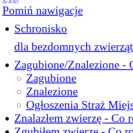
A-
A
A+
Pomiń nawigacje
Schronisko
dla bezdomnych zwierząt
Zagubione/Znalezione - 
Zagubione
Znalezione
Ogłoszenia Straż Miej
Znalazłem zwierzę - Co r
Zgubiłem zwierzę - Co ro