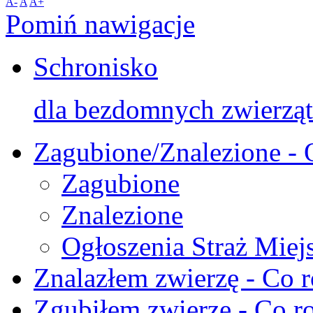
A-
A
A+
Pomiń nawigacje
Schronisko
dla bezdomnych zwierząt
Zagubione/Znalezione - 
Zagubione
Znalezione
Ogłoszenia Straż Miej
Znalazłem zwierzę - Co r
Zgubiłem zwierzę - Co ro