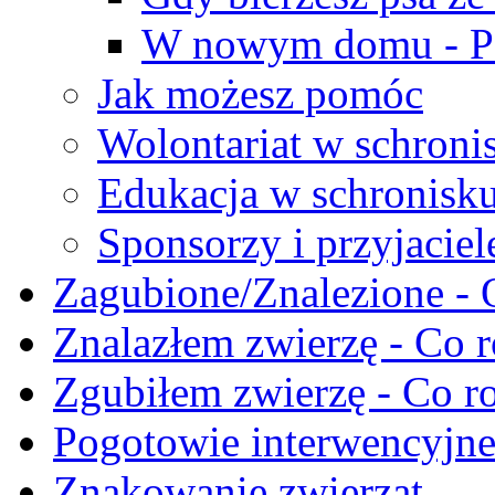
W nowym domu - Po
Jak możesz pomóc
Wolontariat w schroni
Edukacja w schronisk
Sponsorzy i przyjaciel
Zagubione/Znalezione - 
Znalazłem zwierzę - Co r
Zgubiłem zwierzę - Co ro
Pogotowie interwencyjn
Znakowanie zwierząt