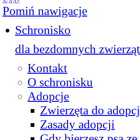
A-
A
A+
Pomiń nawigacje
Schronisko
dla bezdomnych zwierząt
Kontakt
O schronisku
Adopcje
Zwierzęta do adopcj
Zasady adopcji
Gdy bierzesz psa ze