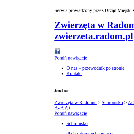
Serwis prowadzony przez Urząd Miejski
Zwierzęta w Rado
zwierzeta.radom.pl
Pomiń nawigacje
O nas – przewodnik po stronie
Kontakt
Jesteś tu:
Zwierzęta w Radomiu
>
Schronisko
>
Ad
A-
A
A+
Pomiń nawigacje
Schronisko
dla bezdomnych zwierząt