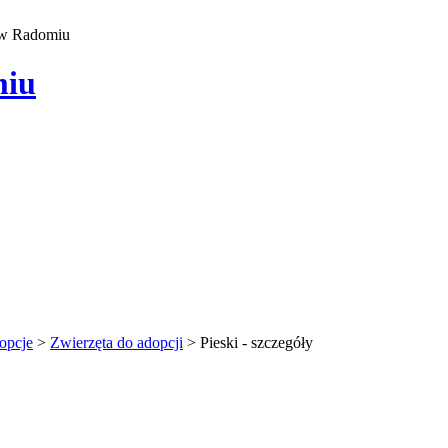
 w Radomiu
miu
opcje
>
Zwierzęta do adopcji
>
Pieski - szczegóły