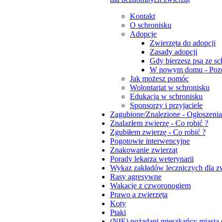
Kontakt
O schronisku
Adopcje
Zwierzęta do adopcji
Zasady adopcji
Gdy bierzesz psa ze sc
W nowym domu - Pozd
Jak możesz pomóc
Wolontariat w schronisku
Edukacja w schronisku
Sponsorzy i przyjaciele
Zagubione/Znalezione - Ogłoszenia
Znalazłem zwierzę - Co robić ?
Zgubiłem zwierzę - Co robić ?
Pogotowie interwencyjne
Znakowanie zwierząt
Porady lekarza weterynarii
Wykaz zakładów leczniczych dla zw
Rasy agresywne
Wakacje z czworonogiem
Prawo a zwierzęta
Koty
Ptaki
(NIE) pożądani mieszkańcy miasta (dz