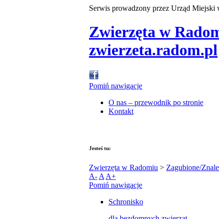
Serwis prowadzony przez Urząd Miejski
Zwierzęta w Rado
zwierzeta.radom.pl
Pomiń nawigacje
O nas – przewodnik po stronie
Kontakt
Jesteś tu:
Zwierzęta w Radomiu
>
Zagubione/Znale
A-
A
A+
Pomiń nawigacje
Schronisko
dla bezdomnych zwierząt