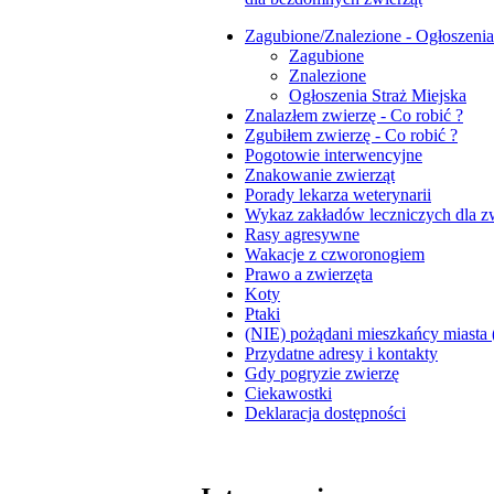
Zagubione/Znalezione - Ogłoszenia
Zagubione
Znalezione
Ogłoszenia Straż Miejska
Znalazłem zwierzę - Co robić ?
Zgubiłem zwierzę - Co robić ?
Pogotowie interwencyjne
Znakowanie zwierząt
Porady lekarza weterynarii
Wykaz zakładów leczniczych dla zw
Rasy agresywne
Wakacje z czworonogiem
Prawo a zwierzęta
Koty
Ptaki
(NIE) pożądani mieszkańcy miasta (dz
Przydatne adresy i kontakty
Gdy pogryzie zwierzę
Ciekawostki
Deklaracja dostępności