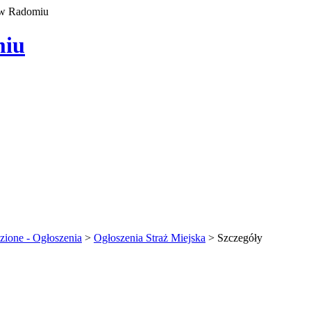
 w Radomiu
miu
zione - Ogłoszenia
>
Ogłoszenia Straż Miejska
>
Szczegóły