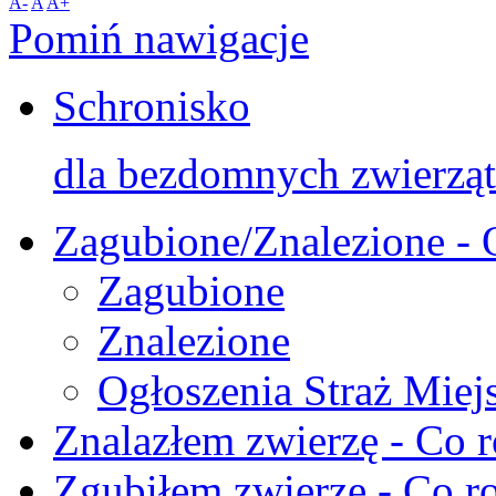
A-
A
A+
Pomiń nawigacje
Schronisko
dla bezdomnych zwierząt
Zagubione/Znalezione - 
Zagubione
Znalezione
Ogłoszenia Straż Miej
Znalazłem zwierzę - Co r
Zgubiłem zwierzę - Co ro