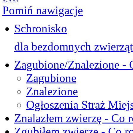
A-
A
A+
Pomiń nawigacje
Schronisko
dla bezdomnych zwierząt
Zagubione/Znalezione - 
Zagubione
Znalezione
Ogłoszenia Straż Miej
Znalazłem zwierzę - Co r
Zgubiłem zwierzę - Co ro