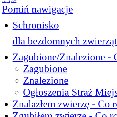
A-
A
A+
Pomiń nawigacje
Schronisko
dla bezdomnych zwierząt
Zagubione/Znalezione - 
Zagubione
Znalezione
Ogłoszenia Straż Miej
Znalazłem zwierzę - Co r
Zgubiłem zwierzę - Co ro