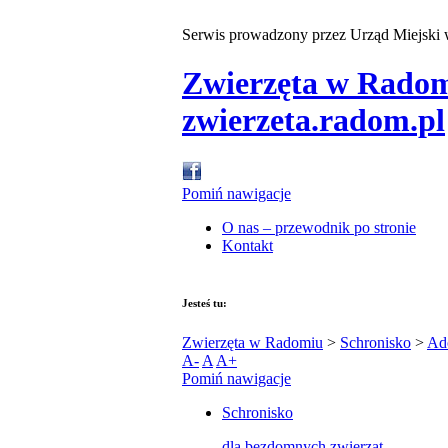
Serwis prowadzony przez Urząd Miejski
Zwierzęta w Rado
zwierzeta.radom.pl
Pomiń nawigacje
O nas – przewodnik po stronie
Kontakt
Jesteś tu:
Zwierzęta w Radomiu
>
Schronisko
>
Ad
A-
A
A+
Pomiń nawigacje
Schronisko
dla bezdomnych zwierząt