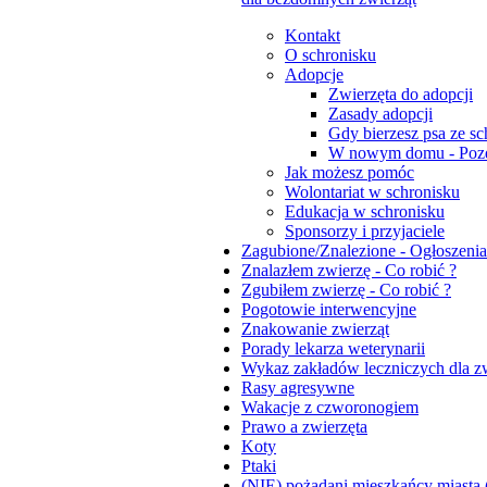
Kontakt
O schronisku
Adopcje
Zwierzęta do adopcji
Zasady adopcji
Gdy bierzesz psa ze sc
W nowym domu - Pozd
Jak możesz pomóc
Wolontariat w schronisku
Edukacja w schronisku
Sponsorzy i przyjaciele
Zagubione/Znalezione - Ogłoszenia
Znalazłem zwierzę - Co robić ?
Zgubiłem zwierzę - Co robić ?
Pogotowie interwencyjne
Znakowanie zwierząt
Porady lekarza weterynarii
Wykaz zakładów leczniczych dla zw
Rasy agresywne
Wakacje z czworonogiem
Prawo a zwierzęta
Koty
Ptaki
(NIE) pożądani mieszkańcy miasta (dz