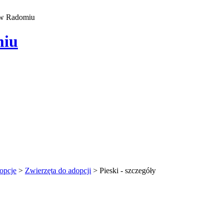
 w Radomiu
miu
opcje
>
Zwierzęta do adopcji
>
Pieski - szczegóły