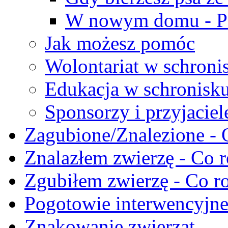
W nowym domu - Po
Jak możesz pomóc
Wolontariat w schroni
Edukacja w schronisk
Sponsorzy i przyjaciel
Zagubione/Znalezione - 
Znalazłem zwierzę - Co r
Zgubiłem zwierzę - Co ro
Pogotowie interwencyjn
Znakowanie zwierząt