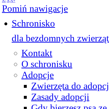
A-
A
A+
Pomiń nawigacje
Schronisko
dla bezdomnych zwierząt
Kontakt
O schronisku
Adopcje
Zwierzęta do adopcj
Zasady adopcji
Gdy bierzesz psa ze