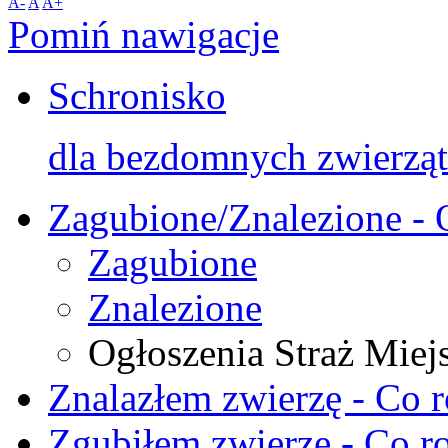
A-
A
A+
Pomiń nawigacje
Schronisko
dla bezdomnych zwierząt
Zagubione/Znalezione - 
Zagubione
Znalezione
Ogłoszenia Straż Miej
Znalazłem zwierzę - Co r
Zgubiłem zwierzę - Co ro