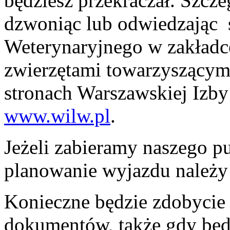
będziesz przekraczał. Szcz
dzwoniąc lub odwiedzając 
Weterynaryjnego w zakładc
zwierzętami towarzyszącym
stronach Warszawskiej Izby
www.wilw.pl
.
Jeżeli zabieramy naszego pu
planowanie wyjazdu należy
Konieczne będzie zdobyci
dokumentów, także gdy będ