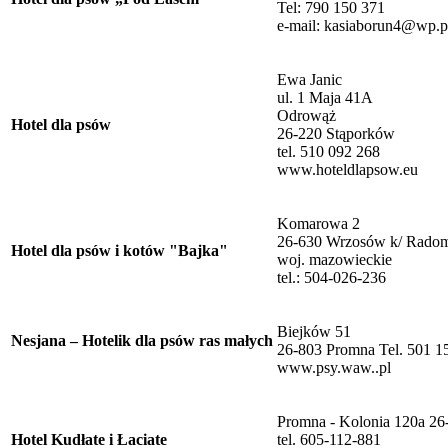
Tel: 790 150 371
e-mail: kasiaborun4@wp.p
Ewa Janic
ul. 1 Maja 41A
Odrowąż
Hotel dla psów
26-220 Stąporków
tel. 510 092 268
www.hoteldlapsow.eu
Komarowa 2
26-630 Wrzosów k/ Rado
Hotel dla psów i kotów "Bajka"
woj. mazowieckie
tel.: 504-026-236
Biejków 51
Nesjana – Hotelik dla psów ras małych
26-803 Promna Tel. 501 1
www.psy.waw..pl
Promna - Kolonia 120a 2
Hotel Kudłate i Łaciate
tel. 605-112-881